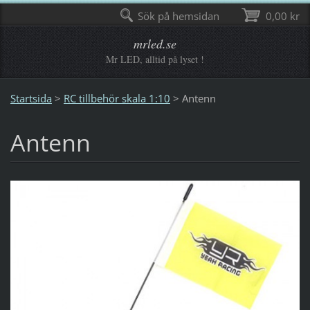
Sök på hemsidan
0,00 kr
mrled.se
Mr LED, alltid på lyset !
Startsida
>
RC tillbehör skala 1:10
>
Antenn
Antenn