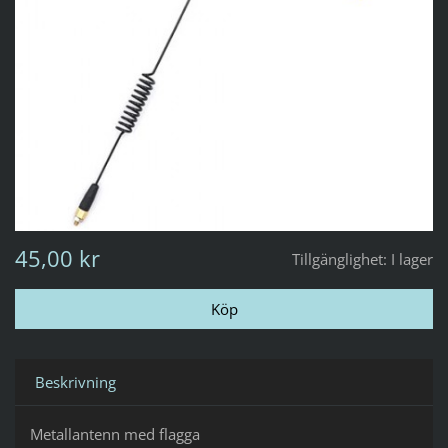
45,00 kr
Tillgänglighet:
I lager
Beskrivning
Metallantenn med flagga