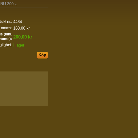
NU 200.-.
4464
ukt nr.:
160,00 kr
l. moms:
is (inkl.
200,00 kr
moms):
I lager
glighet: