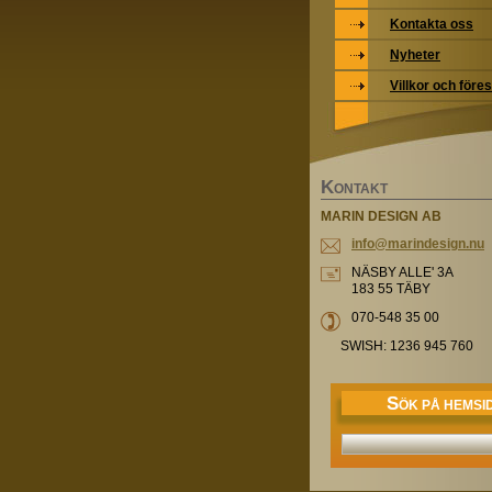
Kontakta oss
Nyheter
Villkor och föres
K
ONTAKT
MARIN DESIGN AB
info@mar
indesign
.nu
NÄSBY ALLE' 3A
183 55 TÄBY
070-548 35 00
SWISH: 1236 945 760
S
ÖK PÅ HEMSI