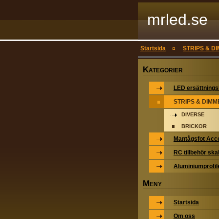
mrled.se
Startsida
STRIPS & D
K
ATEGORIER
LED ersättning
STRIPS & DIM
DIVERSE
BRICKOR
Mantågsfot Acc
RC tillbehör ska
Aluminiumprofil
M
ENY
Startsida
Om oss