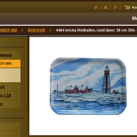
Ku
Mr
IMMER MM
BRICKOR
4464 bricka Rödkallen, rund diam: 38 cm 359.-
slampor
MER MM
ent
la 1:10
er