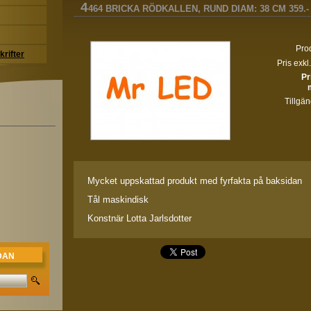
4
464 BRICKA RÖDKALLEN, RUND DIAM: 38 CM 359.- 
Prod
krifter
Pris exk
Pr
Tillgän
Mycket uppskattad produkt med fyrfakta på baksidan
Tål maskindisk
Konstnär Lotta Jarlsdotter
DAN