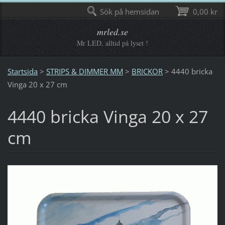
Sök på hemsidan
0,00 kr
mrled.se
Mr LED, alltid på lyset !
Startsida
>
STRIPS & DIMMER MM
>
BRICKOR
>
4440 bricka
Vinga 20 x 27 cm
4440 bricka Vinga 20 x 27
cm